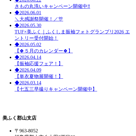
きもの丸洗いキャンペーン開催中‼
◆
2026.06.01
＼大感謝祭開催！／🎊
◆
2026.05.30
TUF×美ふく｜ふくしま振袖フォトグランプリ2026 エ
ントリー受付開始！
◆
2026.05.02
【🍀５月のカレンダー🍀】
◆
2026.04.14
【振袖応援フェア！】
◆
2026.04.09
【単衣夏物展開催！】
◆
2026.03.14
【七五三早撮りキャンペーン開催中】
美ふく郡山支店
〒963-8052