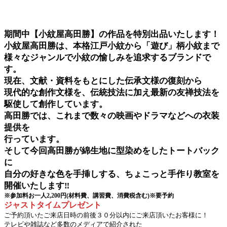
期間中【小紋屋高田勝】の作品を特別出品いたします！
小紋屋高田勝は、本格江戸小紋から「遊び」柄小紋まで
様々なジャンルで小紋の愉しみを追求するブランドで
す。
現在、文献・資料をもとにした伝承文様の復刻から
現代的な創作文様を、伝統技法に加え最新の友禅技法を
駆使して創作しています。
高田勝では、これまで数々の映画やドラマなどへの衣装
提供を
行っています。
そして今回高田勝が綿生地に型染めをしたトートバック
に
自分の好きな色を手挿しする、ちょこっと手作り教室を
開催いたします‼
※参加料お一人2,200円(材料費、講習費、消費税含む)※要予約
ジャストタイムプレゼント
ご予約頂いたご来店日時の前後３０分以内にご来店頂いたお客様に！
テレビや雑誌など多数のメディアで紹介された