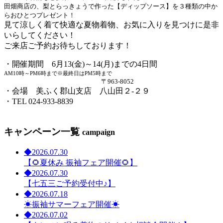
田畑商店の、梨とらっきょうで作った【ディップソース】を３種類の中か
らおひとつプレゼント！
見て涼しく着て快適な夏物着物、お気に入りを見つけに是非
いらしてください！
ご来店ご予約お待ちしております！
・開催期間 6月13(金)～14(月)までの4日間
AM10時～PM6時まで※最終日はPM5時まで
〒963-8052
・会場 美ふく郡山支店 八山田２-２９
・TEL 024-933-8839
キャンペーン一覧
campaign
◆
2026.07.30
【🌻夏休み 振袖フェア開催🌻】
◆
2026.07.30
【七五三ご予約受付中♪】
◆
2026.07.18
☀振袖サマーフェア開催☀
◆
2026.07.02